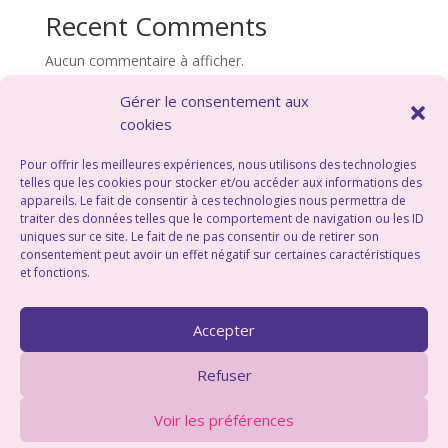
Recent Comments
Aucun commentaire à afficher.
Gérer le consentement aux
cookies
Pour offrir les meilleures expériences, nous utilisons des technologies
©Marion Oddo – Energéticienne –
Saint
telles que les cookies pour stocker et/ou accéder aux informations des
Georges sur Eure –
Chartres – Eure et loir –
appareils. Le fait de consentir à ces technologies nous permettra de
Centre Val de Loire –
Politique de
traiter des données telles que le comportement de navigation ou les ID
uniques sur ce site. Le fait de ne pas consentir ou de retirer son
confidentialité
– Webdesign :
consentement peut avoir un effet négatif sur certaines caractéristiques
georginebarbier.com
et fonctions.
Me contacter au :
06 70 85 71 56
Accepter
Refuser
Voir les préférences
Mes actualités