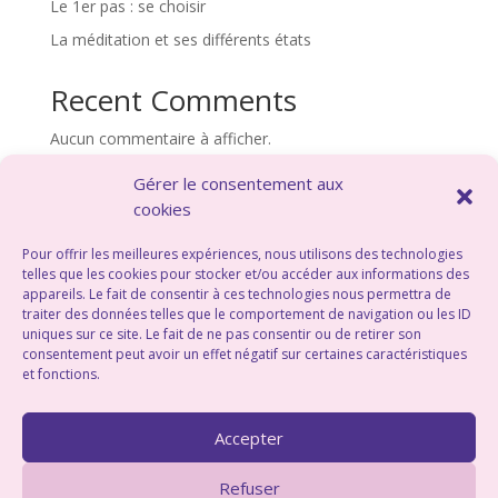
Le 1er pas : se choisir
La méditation et ses différents états
Recent Comments
Aucun commentaire à afficher.
Gérer le consentement aux
cookies
Pour offrir les meilleures expériences, nous utilisons des technologies
©Marion Oddo – Energéticienne –
Saint
telles que les cookies pour stocker et/ou accéder aux informations des
Georges sur Eure –
Chartres – Eure et loir –
appareils. Le fait de consentir à ces technologies nous permettra de
Centre Val de Loire –
Politique de
traiter des données telles que le comportement de navigation ou les ID
uniques sur ce site. Le fait de ne pas consentir ou de retirer son
confidentialité
– Webdesign :
consentement peut avoir un effet négatif sur certaines caractéristiques
georginebarbier.com
et fonctions.
Me contacter au :
06 70 85 71 56
Accepter
Refuser